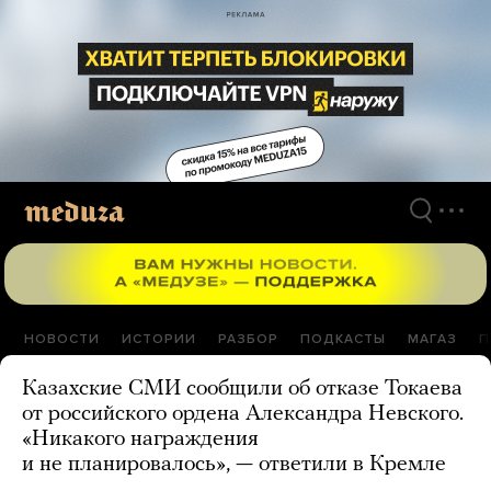
Перейти
к
материалам
НОВОСТИ
ИСТОРИИ
РАЗБОР
ПОДКАСТЫ
МАГАЗ
П
Казахские СМИ сообщили об отказе Токаева
от российского ордена Александра Невского.
«Никакого награждения
и не планировалось», — ответили в Кремле