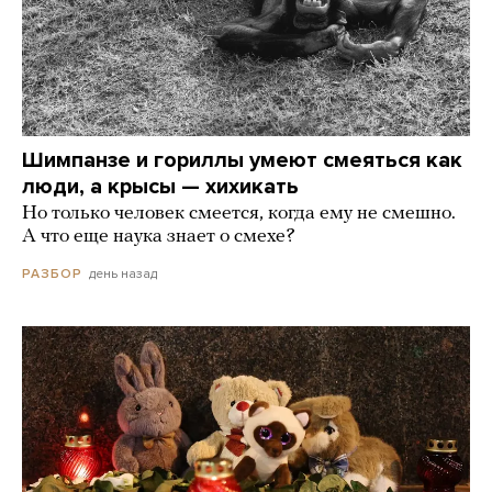
Шимпанзе и гориллы умеют смеяться как
люди, а крысы — хихикать
Но только человек смеется, когда ему не смешно.
А что еще наука знает о смехе?
день назад
РАЗБОР