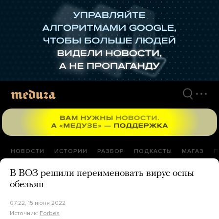
Перейти
к
материалам
НОВОСТИ
ИСТОРИИ
РАЗБОР
ПОДКАСТЫ
МАГАЗ
П
В ВОЗ решили переименовать вирус оспы
обезьян
07:22, 15 июня 2022
Источник:
Forbes