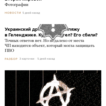
Фотографии
5 дней назад
НОВОСТИ
Украинский дрон попал по пляжу
в Геленджике. Куда он летел? Его сбили?
Точных ответов нет. Но недалеко от места
ЧП находится объект, который могла защищать
ПВО
3 карточки
5 дней назад
РАЗБОР