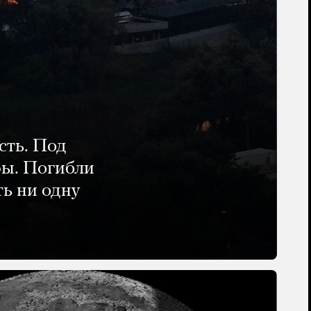
сть. Под
ры. Погибли
ть ни одну