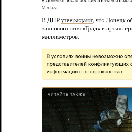
В Донецке после обстрела начался пожар
Meduza
В ДНР
утверждают
, что Донецк 
залпового огня «Град» и артилле
миллиметров.
В условиях войны невозможно оп
представителей конфликтующих ст
информации с осторожностью.
ЧИТАЙТЕ ТАКЖЕ