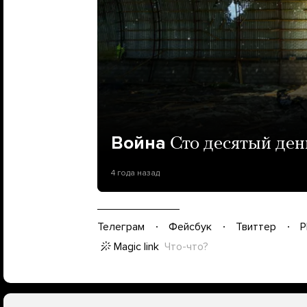
Война
Сто десятый ден
4 года назад
Телеграм
Фейсбук
Твиттер
P
Magic link
Что-что?