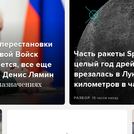
перестановки
Часть ракеты Sp
вой Войск
целый год дрей
ется, все еще
врезалась в Лу
л Денис Лямин
километров в ч
назначениях
18 часов назад
РАЗБОР