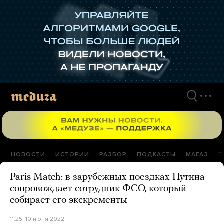
Перейти
к
материалам
НОВОСТИ
ИСТОРИИ
РАЗБОР
ПОДКАСТЫ
МАГАЗ
П
Paris Match: в зарубежных поездках Путина
сопровождает сотрудник ФСО, который
собирает его экскременты
11:25, 10 июня 2022