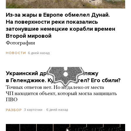
Из-за жары в Европе обмелел Дунай.
На поверхности реки показались
затонувшие немецкие корабли времен
Второй мировой
Фотографии
6 дней назад
НОВОСТИ
Украинский дрон попал по пляжу
в Геленджике. Куда он летел? Его сбили?
Точных ответов нет. Но недалеко от места
ЧП находится объект, который могла защищать
ПВО
3 карточки
6 дней назад
РАЗБОР