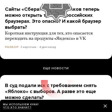
Сайты «Сбера» и других банков теперь
можно открыть только в российских
браузерах. Это опасно? И какой браузер
выбрать?
Короткая инструкция для тех, кто опасается
переходить на продукты «Яндекса» и VK
3 карточки
4 дня назад
РАЗБОР
ЕЩЕ НОВОСТИ
В суд подали иск с требованием снять
«Яблоко» с выборов. А разве это еще
можно сделать?
До какой даты надо продержаться, чтобы партию
МЫ ИСПОЛЬЗУЕМ КУКИ!
ЧТО ЭТО ЗНАЧИТ?
точно допустили?