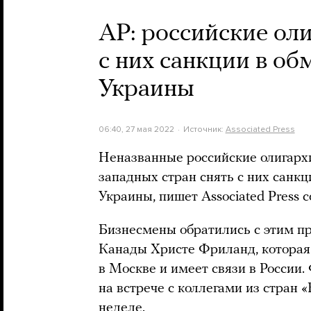
AP: российские ол
с них санкции в об
Украины
06:40, 27 мая 2022
Источник:
Associated Press
Неназванные российские олигарх
западных стран снять с них санкц
Украины, пишет Associated Press с
Бизнесмены обратились с этим п
Канады Христе Фриланд, которая
в Москве и имеет связи в России.
на встрече с коллегами из стран
неделе.