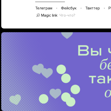
Телеграм
Фейсбук
Твиттер
P
Magic link
Что-что?