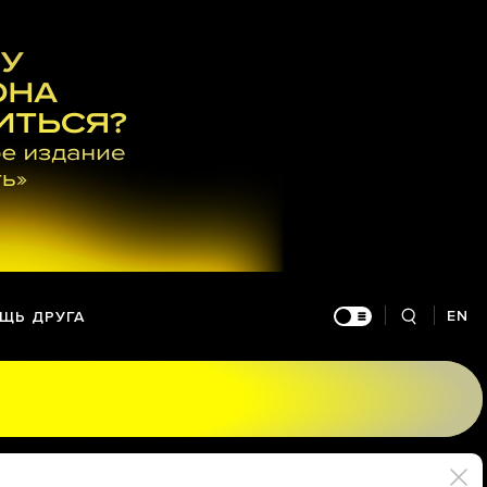
EN
ЩЬ ДРУГА