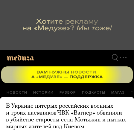
Перейти
к
материалам
НОВОСТИ
ИСТОРИИ
РАЗБОР
ПОДКАСТЫ
МАГАЗ
П
В Украине пятерых российских военных
и троих наемников ЧВК «Вагнер» обвинили
в убийстве старосты села Мотыжин и пытках
мирных жителей под Киевом