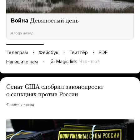
Война
Девяностый день
4 года назад
Телеграм
Фейсбук
Твиттер
PDF
Magic link
Что-что?
Напишите нам
Сенат США одобрил законопроект
о санкциях против России
41 минуту назад