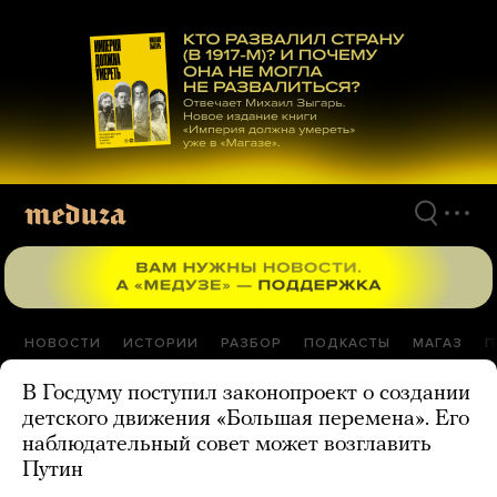
Перейти
к
материалам
НОВОСТИ
ИСТОРИИ
РАЗБОР
ПОДКАСТЫ
МАГАЗ
П
В Госдуму поступил законопроект о создании
детского движения «Большая перемена». Его
наблюдательный совет может возглавить
Путин