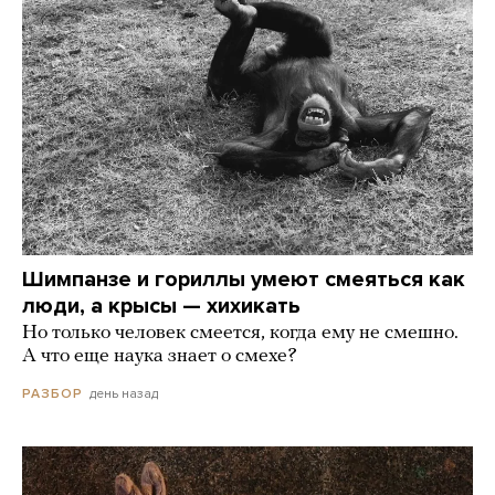
Шимпанзе и гориллы умеют смеяться как
люди, а крысы — хихикать
Но только человек смеется, когда ему не смешно.
А что еще наука знает о смехе?
день назад
РАЗБОР