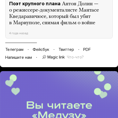
Поэт крупного плана
Антон Долин —
о режиссере-документалисте Мантасе
Кведаравичюсе, который был убит
в Мариуполе, снимая фильм о войне
4 года назад
Телеграм
Фейсбук
Твиттер
PDF
Magic link
Что-что?
Напишите нам