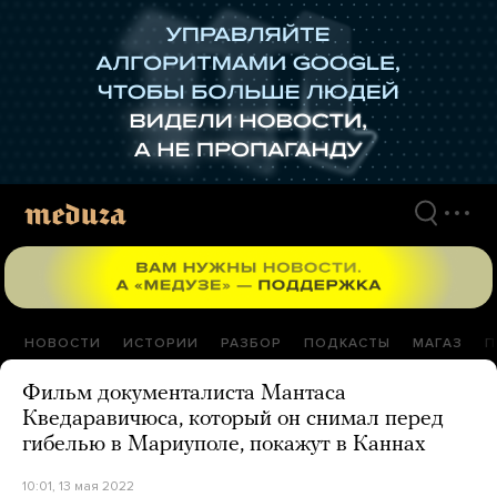
Перейти
к
материалам
НОВОСТИ
ИСТОРИИ
РАЗБОР
ПОДКАСТЫ
МАГАЗ
П
Фильм документалиста Мантаса
Кведаравичюса, который он снимал перед
гибелью в Мариуполе, покажут в Каннах
10:01, 13 мая 2022