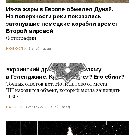
Из-за жары в Европе обмелел Дунай.
На поверхности реки показались
затонувшие немецкие корабли времен
Второй мировой
Фотографии
5 дней назад
НОВОСТИ
Украинский дрон попал по пляжу
в Геленджике. Куда он летел? Его сбили?
Точных ответов нет. Но недалеко от места
ЧП находится объект, который могла защищать
ПВО
3 карточки
5 дней назад
РАЗБОР