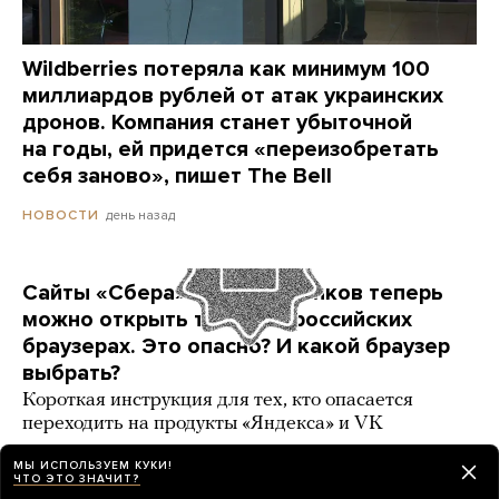
Wildberries потеряла как минимум 100
миллиардов рублей от атак украинских
дронов. Компания станет убыточной
на годы, ей придется «переизобретать
себя заново», пишет The Bell
день назад
НОВОСТИ
Сайты «Сбера» и других банков теперь
можно открыть только в российских
браузерах. Это опасно? И какой браузер
выбрать?
Короткая инструкция для тех, кто опасается
переходить на продукты «Яндекса» и VK
3 карточки
день назад
РАЗБОР
МЫ ИСПОЛЬЗУЕМ КУКИ!
ЧТО ЭТО ЗНАЧИТ?