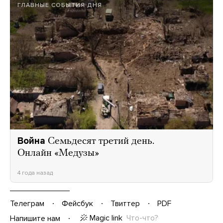
ГЛАВНЫЕ СОБЫТИЯ ДНЯ
Война
Семьдесят третий день.
Онлайн «Медузы»
4 года назад
Телеграм
Фейсбук
Твиттер
PDF
Magic link
Что-что?
Напишите нам