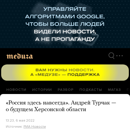
Перейти
к
материалам
НОВОСТИ
ИСТОРИИ
РАЗБОР
ПОДКАСТЫ
МАГАЗ
П
«Россия здесь навсегда». Андрей Турчак —
о будущем Херсонской области
13:23, 6 мая 2022
Источник:
РИА Новости