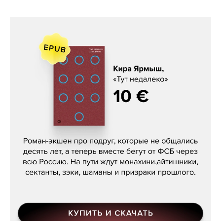
Кира Ярмыш, «Тут недалеко»