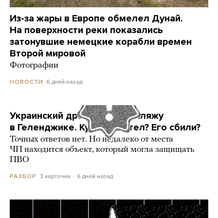
Из-за жары в Европе обмелел Дунай.
На поверхности реки показались
затонувшие немецкие корабли времен
Второй мировой
Фотографии
6 дней назад
НОВОСТИ
Украинский дрон попал по пляжу
в Геленджике. Куда он летел? Его сбили?
Точных ответов нет. Но недалеко от места
ЧП находится объект, который могла защищать
ПВО
3 карточки
6 дней назад
РАЗБОР