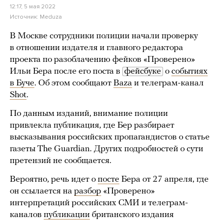
12:17, 5 мая 2022
Источник:
Meduza
В Москве сотрудники полиции начали проверку
в отношении издателя и главного редактора
проекта по разоблачению фейков «Проверено»
Ильи Бера после его поста в
фейсбуке
о
событиях
в Буче
. Об этом сообщают
Baza
и телеграм-канал
Shot
.
По данным изданий, внимание полиции
привлекла публикация, где Бер разбирает
высказывания российских пропагандистов о статье
газеты The Guardian. Других подробностей о сути
претензий не сообщается.
Вероятно, речь идет о
посте
Бера от 27 апреля, где
он ссылается на
разбор
«Проверено»
интерпретаций российских СМИ и телеграм-
каналов
публикации
британского издания