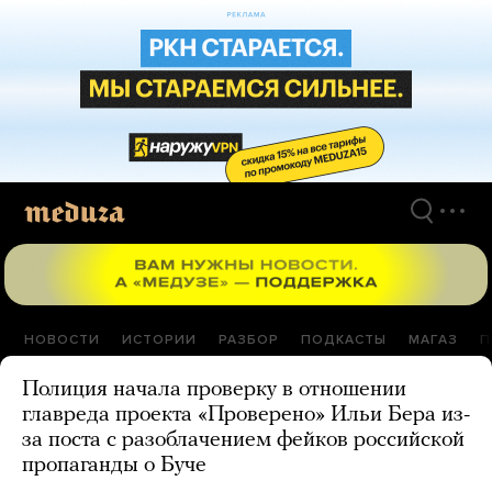
Перейти
к
материалам
НОВОСТИ
ИСТОРИИ
РАЗБОР
ПОДКАСТЫ
МАГАЗ
П
Полиция начала проверку в отношении
главреда проекта «Проверено» Ильи Бера из-
за поста с разоблачением фейков российской
пропаганды о Буче