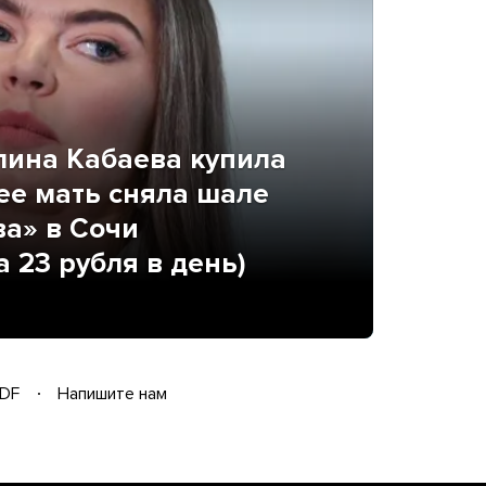
лина Кабаева купила
 ее мать сняла шале
а» в Сочи
 23 рубля в день)
DF
Напишите нам