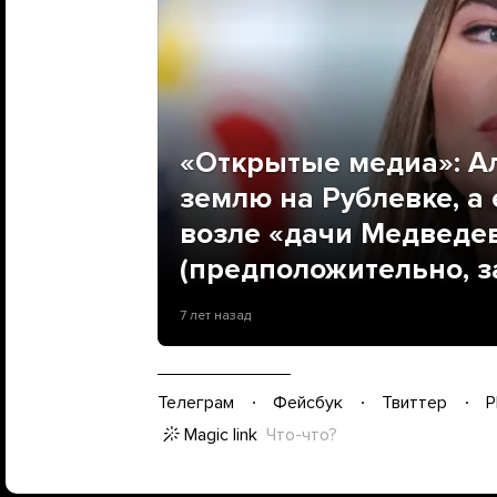
«Открытые медиа»: А
землю на Рублевке, а
возле «дачи Медведев
(предположительно, за
7 лет назад
Телеграм
Фейсбук
Твиттер
P
Magic link
Что-что?