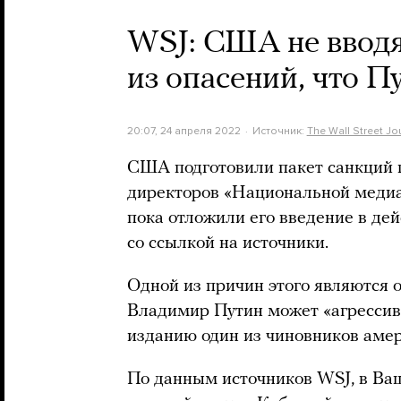
WSJ: США не вводя
из опасений, что П
20:07, 24 апреля 2022
Источник:
The Wall Street Jo
США подготовили пакет санкций 
директоров «Национальной медиа
пока отложили его введение в дейс
со ссылкой на источники.
Одной из причин этого являются о
Владимир Путин может «агрессивн
изданию один из чиновников аме
По данным источников WSJ, в Ваш