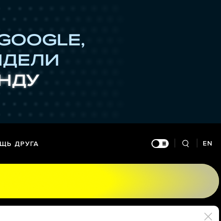
EN
ЩЬ ДРУГА