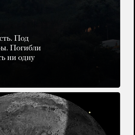
сть. Под
ры. Погибли
ть ни одну