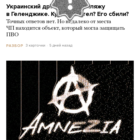
Украинский дрон попал по пляжу
в Геленджике. Куда он летел? Его сбили?
Точных ответов нет. Но недалеко от места
ЧП находится объект, который могла защищать
ПВО
3 карточки
5 дней назад
РАЗБОР