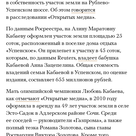
в собственность участок земли на Рублево-
Успенском шоссе. Об этом
говорится
в расследовании «Открытых медиа».
По данным Росреестра, на Алину Маратовну
Кабаеву оформлен участок земли площадью 25
соток, расположенный в поселке дома отдыха
«Успенское». Он прилегает к участку в 45 соток,
которым, по данным Reuters,
владеет
бабушка
Кабаевой Анна Зацепелина. Общая стоимость
владений семьи Кабаевой в Успенском, по оценке
издания, составляет 655 миллионов рублей.
Мать олимпийской чемпионки Любовь Кабаева,
как
отмечают
«Открытые медиа», в 2010 году
оформила в аренду на 49 лет участок земли в селе
Эсто-Садок в Адлерском районе Сочи. Среди
ее соседей — руководители «Газпрома», а также
полный тезка Романа Золотова, сына главы
Росгвардии Виктора Золотова. Кроме того,