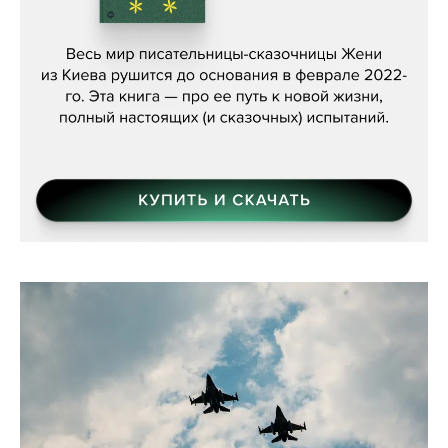
Женя Бережная, «(Не) о войне»