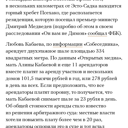
в нескольких километрах от Эсто-Садка находится
горный хребет Псехако, где располагается
резиденция, которую посещал премьер-министр
Дмитрий Медведев (подробно об этом в своем
расследовании «Он вам не Димон»
сообщал
ФБК).
Любовь Кабаева, по
информации
«Собеседника»,
арендует двухэтажное шале площадью 334
квадратных метра. По данным «Открытых медиа»,
мать Алины Кабаевой и еще 11 арендаторов
вместе платят за аренду участков и нескольких
домов 101,5 тысячи рублей в год, или 278 рублей
в день на всех. Если предположить, что все
арендаторы платят поровну, то получается, что
мать Кабаевой снимает шале за 23 рубля в день.
Об общей стоимости аренды стало известно
из решения арбитражного суда: местные власти
хотели повысить плату более чем в 20 раз,
арендаторы оспорили это в суде и тот встал