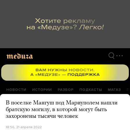
Перейти
к
материалам
НОВОСТИ
ИСТОРИИ
РАЗБОР
ПОДКАСТЫ
МАГАЗ
П
В поселке Мангуш под Мариуполем нашли
братскую могилу, в которой могут быть
захоронены тысячи человек
18:56, 21 апреля 2022