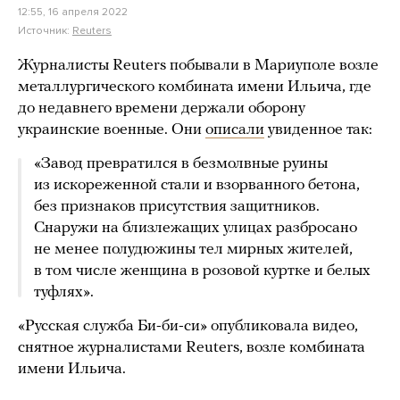
12:55, 16 апреля 2022
Источник:
Reuters
Журналисты Reuters побывали в Мариуполе возле
металлургического комбината имени Ильича, где
до недавнего времени держали оборону
украинские военные. Они
описали
увиденное так:
«Завод превратился в безмолвные руины
из искореженной стали и взорванного бетона,
без признаков присутствия защитников.
Снаружи на близлежащих улицах разбросано
не менее полудюжины тел мирных жителей,
в том числе женщина в розовой куртке и белых
туфлях».
«Русская служба Би-би-си» опубликовала видео,
снятное журналистами Reuters, возле комбината
имени Ильича.