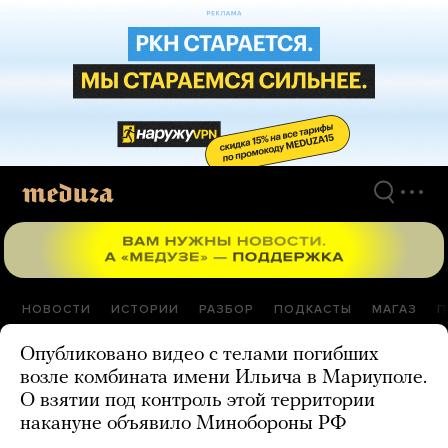
Перейти
к
материалам
НОВОСТИ
ИСТОРИИ
РАЗБОР
ПОДКАСТЫ
МАГАЗ
П
Опубликовано видео с телами погибших
возле комбината имени Ильича в Мариуполе.
О взятии под контроль этой территории
накануне объявило Минобороны РФ