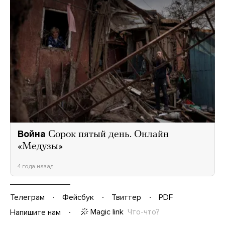
Война
Сорок пятый день. Онлайн
«Медузы»
4 года назад
Телеграм
Фейсбук
Твиттер
PDF
Magic link
Что-что?
Напишите нам