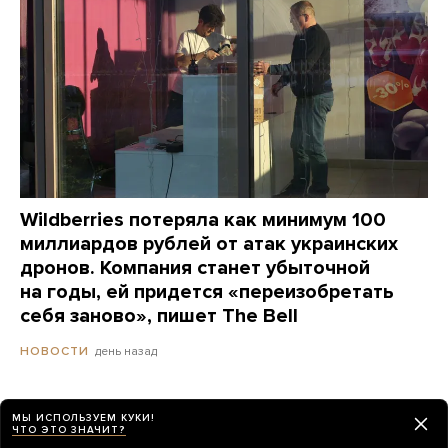
Wildberries потеряла как минимум 100
миллиардов рублей от атак украинских
дронов. Компания станет убыточной
на годы, ей придется «переизобретать
себя заново», пишет The Bell
день назад
НОВОСТИ
Сайты «Сбера» и других банков теперь
МЫ ИСПОЛЬЗУЕМ КУКИ!
ЧТО ЭТО ЗНАЧИТ?
можно открыть только в российских