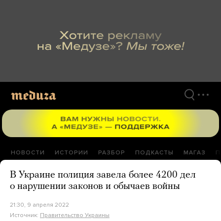
Перейти
к
материалам
НОВОСТИ
ИСТОРИИ
РАЗБОР
ПОДКАСТЫ
МАГАЗ
П
В Украине полиция завела более 4200 дел
о нарушении законов и обычаев войны
21:30, 9 апреля 2022
Источник:
Правительство Украины