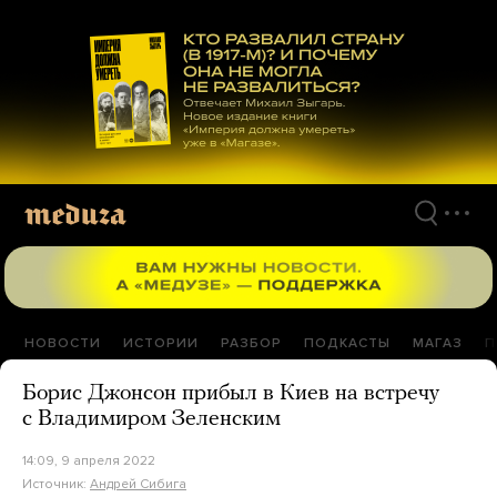
Перейти
к
материалам
НОВОСТИ
ИСТОРИИ
РАЗБОР
ПОДКАСТЫ
МАГАЗ
П
Борис Джонсон прибыл в Киев на встречу
с Владимиром Зеленским
14:09, 9 апреля 2022
Источник:
Андрей Сибига