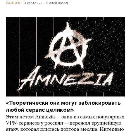
3 карточки
5 дней назад
РАЗБОР
«Теоретически они могут заблокировать
любой сервис целиком»
Этим летом Amnezia — один из самых популярных
VPN-сервисов у россиян — пережил крупнейшую
атаку, которая длилась полтора месяца. Интервью