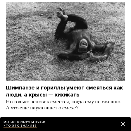
Шимпанзе и гориллы умеют смеяться как
люди, а крысы — хихикать
Но только человек смеется, когда ему не смешно.
А что еще наука знает о смехе?
2 дня назад
РАЗБОР
МЫ ИСПОЛЬЗУЕМ КУКИ!
ЧТО ЭТО ЗНАЧИТ?