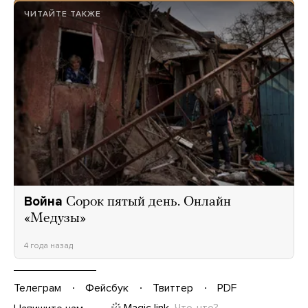
ЧИТАЙТЕ ТАКЖЕ
Война
Сорок пятый день. Онлайн
«Медузы»
4 года назад
Телеграм
Фейсбук
Твиттер
PDF
Magic link
Что-что?