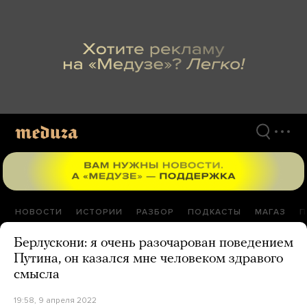
Перейти
к
материалам
НОВОСТИ
ИСТОРИИ
РАЗБОР
ПОДКАСТЫ
МАГАЗ
П
Берлускони: я очень разочарован поведением
Путина, он казался мне человеком здравого
смысла
19:58, 9 апреля 2022