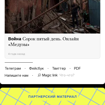
Война
Сорок пятый день. Онлайн
«Медузы»
4 года назад
Телеграм
Фейсбук
Твиттер
PDF
Magic link
Что-что?
Напишите нам