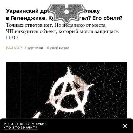
Украинский дрон попал по пляжу
в Геленджике. Куда он летел? Его сбили?
Точных ответов нет. Но недалеко от места
ЧП находится объект, который могла защищать
ПВО
3 карточки
6 дней назад
РАЗБОР
МЫ ИСПОЛЬЗУЕМ КУКИ!
ЧТО ЭТО ЗНАЧИТ?