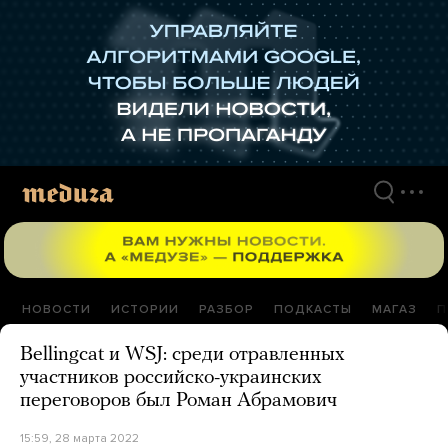
Перейти
к
материалам
НОВОСТИ
ИСТОРИИ
РАЗБОР
ПОДКАСТЫ
МАГАЗ
П
Bellingcat и WSJ: среди отравленных
участников российско-украинских
переговоров был Роман Абрамович
15:59, 28 марта 2022