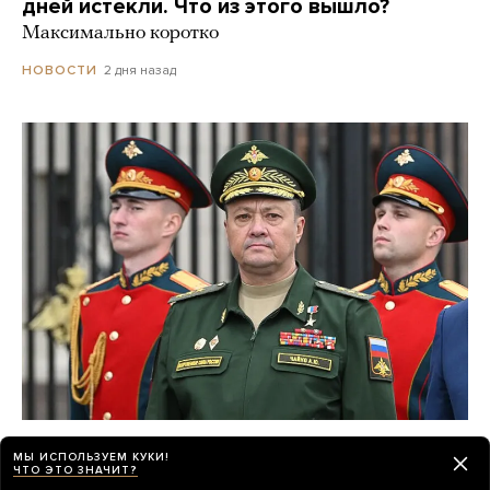
дней истекли. Что из этого вышло?
Максимально коротко
2 дня назад
НОВОСТИ
После предполагаемого покушения
МЫ ИСПОЛЬЗУЕМ КУКИ!
на главкома ВКС Александра Чайко
ЧТО ЭТО ЗНАЧИТ?