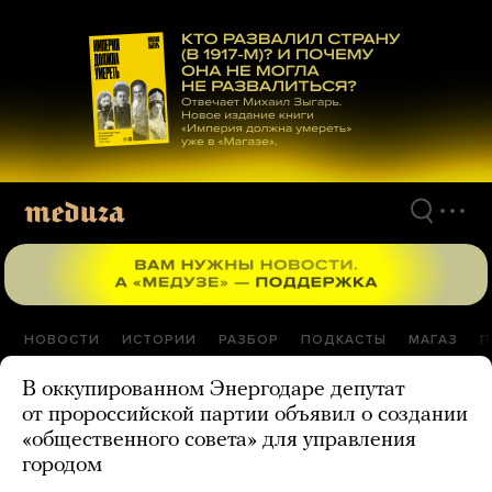
Перейти
к
материалам
НОВОСТИ
ИСТОРИИ
РАЗБОР
ПОДКАСТЫ
МАГАЗ
П
В оккупированном Энергодаре депутат
от пророссийской партии объявил о создании
«общественного совета» для управления
городом