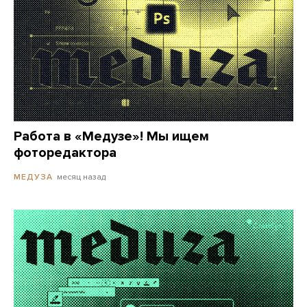
Работа в «Медузе»! Мы ищем
фоторедактора
месяц назад
МЕДУЗА