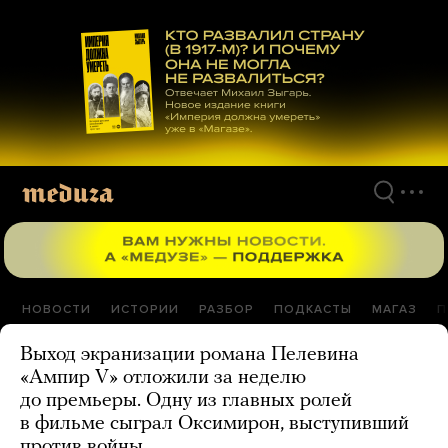
Перейти
к
материалам
НОВОСТИ
ИСТОРИИ
РАЗБОР
ПОДКАСТЫ
МАГАЗ
П
Выход экранизации романа Пелевина
«Ампир V» отложили за неделю
до премьеры. Одну из главных ролей
в фильме сыграл Оксимирон, выступивший
против войны