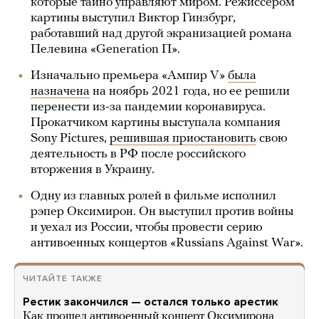
которые тайно управляют миром. Режиссером
картины выступил Виктор Гинзбург,
работавший над другой экранизацией романа
Пелевина «Generation П».
Изначально премьера «Ампир V»
была
назначена
на ноябрь 2021 года, но ее решили
перенести из-за пандемии коронавируса.
Прокатчиком картины выступала компания
Sony Pictures,
решившая приостановить
свою
деятельность в РФ после российского
вторжения в Украину.
Одну из главных ролей в фильме исполнил
рэпер Оксимирон. Он выступил против войны
и уехал из России, чтобы провести серию
антивоенных концертов «Russians Against War».
ЧИТАЙТЕ ТАКЖЕ
Рестик закончился — остался только арестик
Как прошел антивоенный концерт Оксимирона