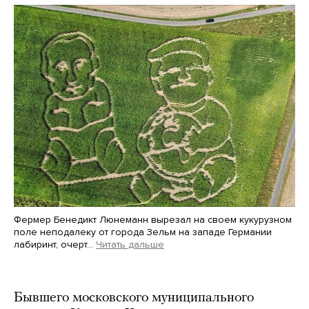
Фермер Бенедикт Люнеманн вырезал на своем кукурузном
поле неподалеку от города Зельм на западе Германии
лабиринт, очерт…
Читать дальше
Martin Meissner / AP / Scanpix / LETA
Бывшего московского муниципального