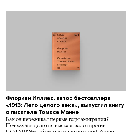
Флориан Иллиес, автор бестселлера
«1913: Лето целого века», выпустил книгу
о писателе Томасе Манне
Как он переживал первые годы эмиграции?
Почему так долго не высказывался против
НСДАП? Что об этом думали его дети? Автор