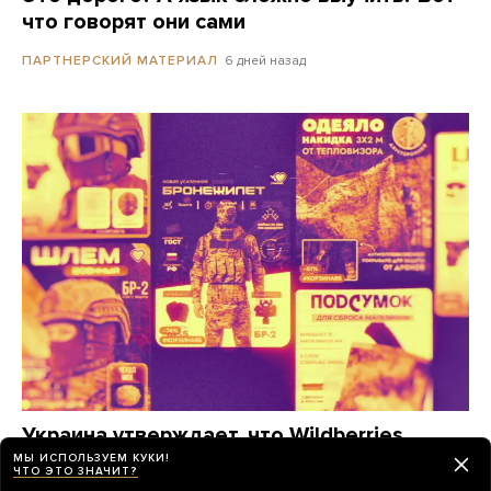
что говорят они сами
6 дней назад
ПАРТНЕРСКИЙ МАТЕРИАЛ
Украина утверждает, что Wildberries
помогает снабжать армию РФ. Это
МЫ ИСПОЛЬЗУЕМ КУКИ!
ЧТО ЭТО ЗНАЧИТ?
действительно так?