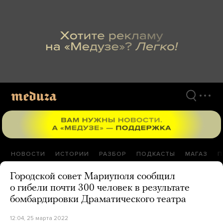
Перейти
к
материалам
НОВОСТИ
ИСТОРИИ
РАЗБОР
ПОДКАСТЫ
МАГАЗ
П
Городской совет Мариуполя сообщил
о гибели почти 300 человек в результате
бомбардировки Драматического театра
12:04, 25 марта 2022