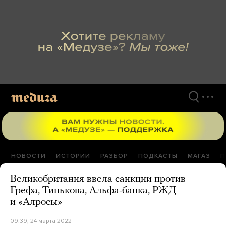
Перейти
к
материалам
НОВОСТИ
ИСТОРИИ
РАЗБОР
ПОДКАСТЫ
МАГАЗ
П
Великобритания ввела санкции против
Грефа, Тинькова, Альфа-банка, РЖД
и «Алросы»
09:39, 24 марта 2022