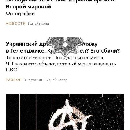
Второй мировой
Фотографии
5 дней назад
НОВОСТИ
Украинский дрон попал по пляжу
в Геленджике. Куда он летел? Его сбили?
Точных ответов нет. Но недалеко от места
ЧП находится объект, который могла защищать
ПВО
3 карточки
5 дней назад
РАЗБОР