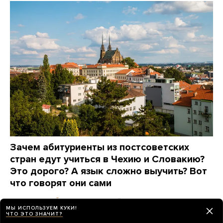
Зачем абитуриенты из постсоветских
стран едут учиться в Чехию и Словакию?
Это дорого? А язык сложно выучить? Вот
что говорят они сами
8 дней назад
ПАРТНЕРСКИЙ МАТЕРИАЛ
МЫ ИСПОЛЬЗУЕМ КУКИ!
ЧТО ЭТО ЗНАЧИТ?