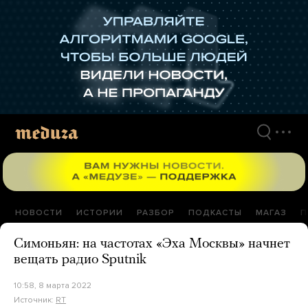
Перейти
к
материалам
НОВОСТИ
ИСТОРИИ
РАЗБОР
ПОДКАСТЫ
МАГАЗ
П
Симоньян: на частотах «Эха Москвы» начнет
вещать радио Sputnik
10:58, 8 марта 2022
Источник:
RT