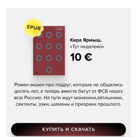
Кира Ярмыш, «Тут недалеко»