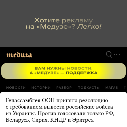
Перейти
к
материалам
НОВОСТИ
ИСТОРИИ
РАЗБОР
ПОДКАСТЫ
МАГАЗ
П
Генассамблея ООН приняла резолюцию
с требованием вывести российские войска
из Украины. Против голосовали только РФ,
Беларусь, Сирия, КНДР и Эритрея