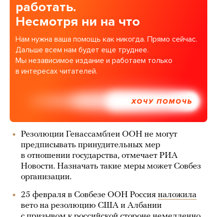
работать.
Несмотря ни на что
Нам нужна ваша помощь как никогда. Прямо сейчас.
Дальше всем нам будет еще труднее.
Мы независимое издание и работаем только
в интересах читателей.
ХОЧУ ПОМОЧЬ
Резолюции Генассамблеи ООН не могут
предписывать принудительных мер
в отношении государства, отмечает РИА
Новости. Назначать такие меры может Совбез
организации.
25 февраля в Совбезе ООН Россия
наложила
вето на резолюцию США и Албании
с призывом к российской стороне немедленно