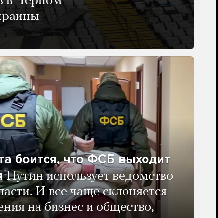
в в Черном
Украины
та боится, что ФСБ выходит
я
Путин использует ведомство
ласти. И все чаще склоняется
ения на бизнес и общество,