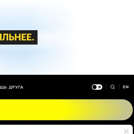
EN
ЩЬ ДРУГА