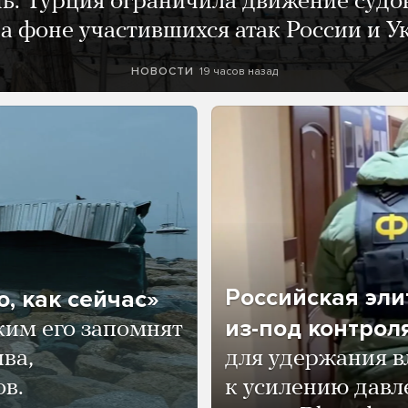
нь. Турция ограничила движение судо
а фоне участившихся атак России и 
19 часов назад
НОВОСТИ
Российская эли
, как сейчас»
из-под контрол
ким его запомнят
ва,
для удержания в
ов.
к усилению давл