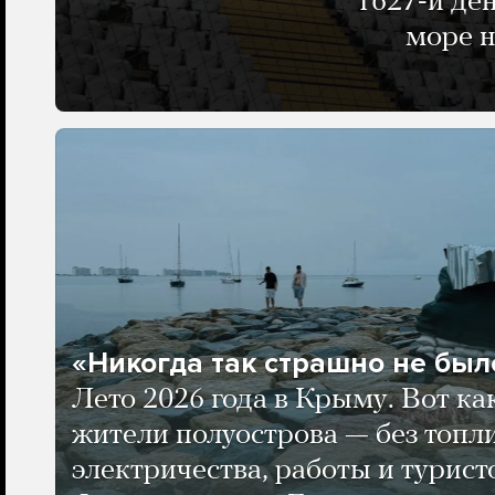
1627-й де
море н
«Никогда так страшно не было
Лето 2026 года в Крыму. Вот ка
жители полуострова — без топли
электричества, работы и турист