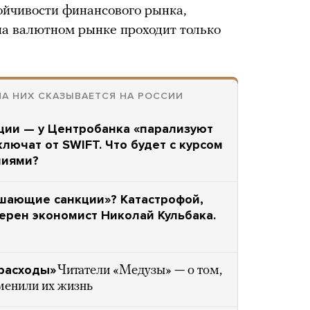
ойчивости финансового рынка,
на валютном рынке проходит только
НА НИХ СКАЗЫВАЕТСЯ НА РОССИИ
ции — у Центробанка «парализуют
лючат от SWIFT. Что будет с курсом
ниями?
ушающие санкции»? Катастрофой,
верен экономист Николай Кульбака.
 расходы»
Читатели «Медузы» — о том,
менили их жизнь