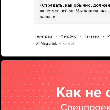
«Страдать, как обычно, долже
валюту за рубеж. Мы попытались по
дальше
Телеграм
Фейсбук
Твиттер
P
Magic link
Что-что?