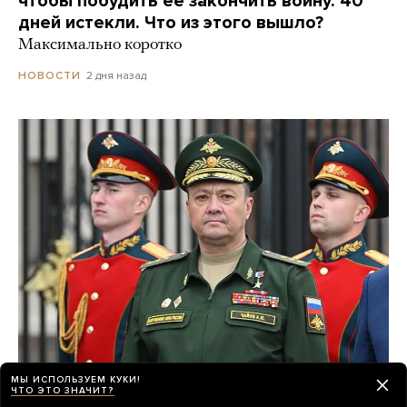
чтобы побудить ее закончить войну. 40
дней истекли. Что из этого вышло?
Максимально коротко
2 дня назад
НОВОСТИ
МЫ ИСПОЛЬЗУЕМ КУКИ!
После предполагаемого покушения
ЧТО ЭТО ЗНАЧИТ?