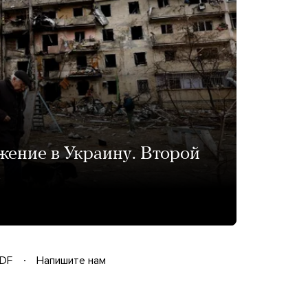
жение в Украину. Второй
»
DF
Напишите нам