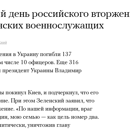
ый день российского вторже
нских военнослужащих
ский
ения в Украину погибли 137
м числе 10 офицеров. Еще 316
ил президент Украины Владимир
бы покинул Киев, и подчеркнул, что его
ине. При этом Зеленский заявил, что
жение. «По нашей информации, враг
дин, мою семью — как цель номер два.
литически, уничтожив главу