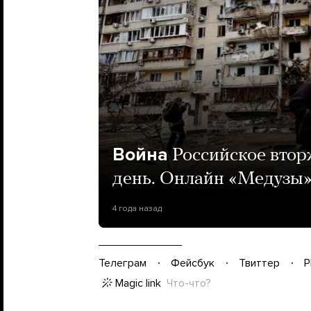
Война
Российское втор
день. Онлайн «Медузы
4 года назад
Телеграм
Фейсбук
Твиттер
P
Magic link
Что-что?