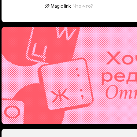
Magic link
Что-что?