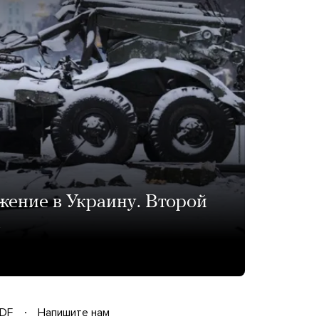
жение в Украину. Второй
»
DF
Напишите нам