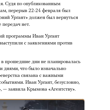
ля. Судя по опубликованным
ам, перерыв 22-24 февраля был
рний Ургант» должен был вернуться
е передач нет.
щий программы Иван Ургант
 выступили с заявлениями против
 в прошедшие дни не планировалась
ми днями, что было изначально
реверстка связана с важными
обытиями. Иван Ургант, безусловно,
», — заявила Крымова «Агентству».