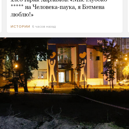
***** на Человека-паука, я Бэтмена
люблю!»
6 часов назад
ИСТОРИИ