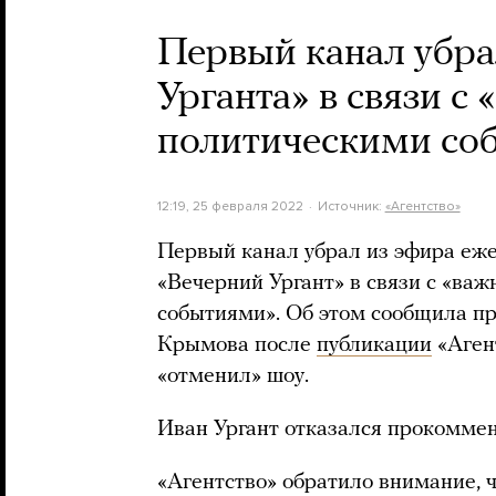
Первый канал убра
Урганта» в связи 
политическими со
12:19, 25 февраля 2022
Источник:
«Агентство»
Первый канал убрал из эфира еж
«Вечерний Ургант» в связи с «в
событиями». Об этом сообщила п
Крымова после
публикации
«Агент
«отменил» шоу.
Иван Ургант отказался прокомме
«Агентство» обратило внимание, 