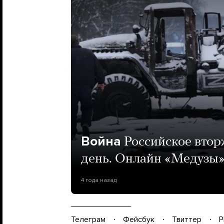
Война
Российское втор
день. Онлайн «Медузы
4 года назад
Телеграм
Фейсбук
Твиттер
P