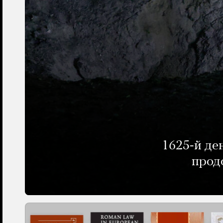
1625-й де
прод