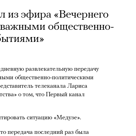
л из эфира «Вечернего
с «важными общественно-
бытиями»
едневную развлекательную передачу
ажными общественно-политическими
редставитель телеканала Лариса
ства» о том, что Первый канал
нтировать ситуацию «Медузе».
что передача последний раз была