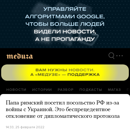
Перейти
к
материалам
НОВОСТИ
ИСТОРИИ
РАЗБОР
ПОДКАСТЫ
МАГАЗ
П
Папа римский посетил посольство РФ из-за
войны с Украиной. Это беспрецедентное
отклонение от дипломатического протокола
14:33, 25 февраля 2022