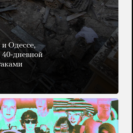
 и Одессе,
и 40-дневной
таками