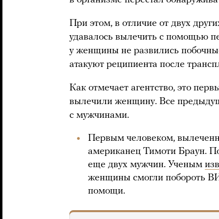
в организме перестал обнаружива
При этом, в отличие от двух друг
удавалось вылечить с помощью пе
у женщины не развились побочные
атакуют реципиента после трансп
Как отмечает агентство, это первы
вылечили женщину. Все предыдущ
с мужчинами.
Первым человеком, вылеченны
американец Тимоти Браун. По
еще двух мужчин. Ученым
из
женщины смогли побороть В
помощи.