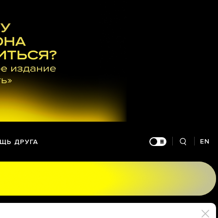
EN
ЩЬ ДРУГА