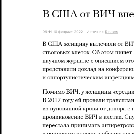
В США от ВИЧ впе
09:44, 16 февраля 2022
Источник:
Reuters
В США женщину вылечили от ВИЧ
стволовых клеток. Об этом пишет 
научном журнале с описанием это
представили доклад на конферен
и оппортунистическим инфекциям
Помимо ВИЧ, у женщины «средних
В 2017 году ей провели транспла
из пуповинной крови от донора с
проникновение ВИЧ в клетки. Спу
перестала принимать антиретрови