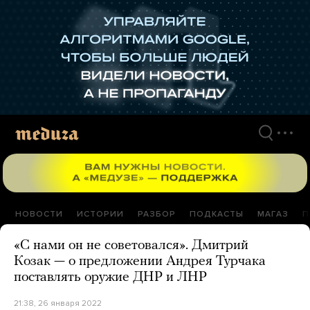
Перейти
к
материалам
НОВОСТИ
ИСТОРИИ
РАЗБОР
ПОДКАСТЫ
МАГАЗ
П
«С нами он не советовался». Дмитрий
Козак — о предложении Андрея Турчака
поставлять оружие ДНР и ЛНР
21:38, 26 января 2022