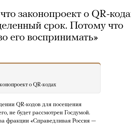
 что законопроект о QR-кода
деленный срок. Потому что
во его воспринимать»
аконопроект о QR-кодах
дении QR-кодов для посещения
го, не будет рассмотрен Госдумой.
ава фракции «Справедливая Россия —