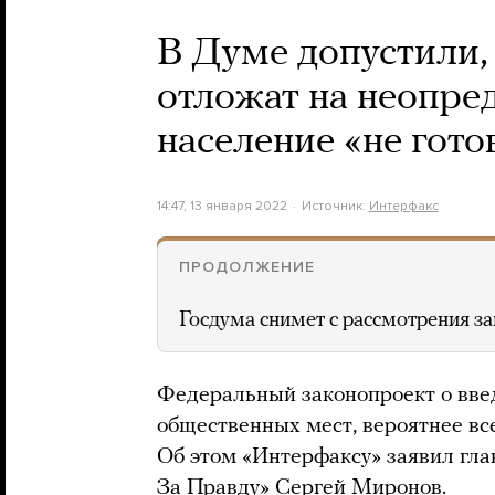
В Думе допустили,
отложат на неопре
население «не гото
14:47, 13 января 2022
Источник:
Интерфакс
ПРОДОЛЖЕНИЕ
Госдума снимет с рассмотрения з
Федеральный законопроект о вве
общественных мест, вероятнее все
Об этом «Интерфаксу» заявил гл
За Правду» Сергей Миронов.