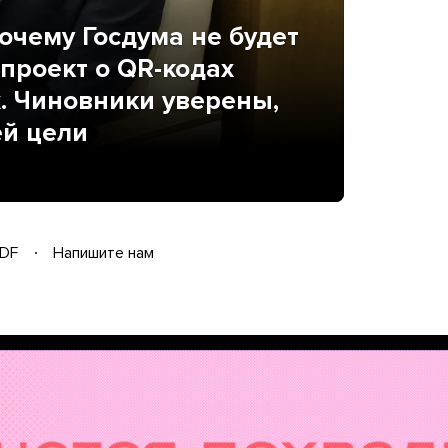
очему Госдума не будет
проект о QR-кодах
х. Чиновники уверены,
ей цели
DF
Напишите нам