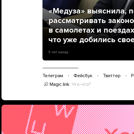
«Медуза» выяснила, п
рассматривать законо
в самолетах и поезда
что уже добились сво
5 лет назад
Телеграм
Фейсбук
Твиттер
P
Magic link
Что-что?