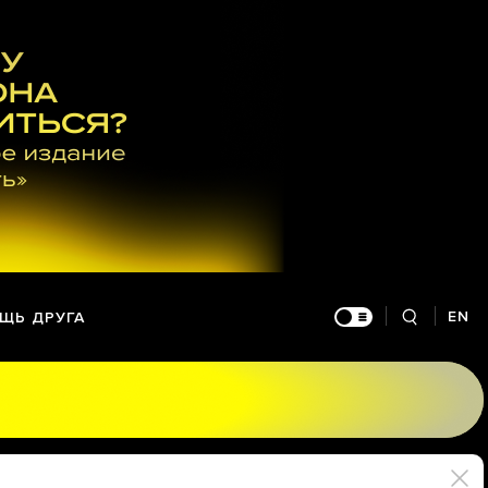
EN
ЩЬ ДРУГА