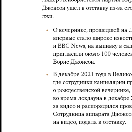
Лидер Лейбористской партии Кир
Джонсон ушел в отставку из-за ег
лжи.
О вечеринке, прошедшей на Д
впервые стало широко извест
и
BBC News
, на выпивку в с
пригласили около 100 человек
Борис Джонсон.
В декабре 2021 года в Велик
где сотрудники канцелярии п
о рождественской вечеринке,
во время локдауна в декабре
за видео и распорядился про
Сотрудница аппарата Джонсо
на видео, подала в отставку.