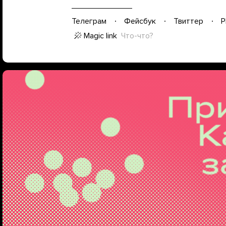
Телеграм
Фейсбук
Твиттер
P
Magic link
Что-что?