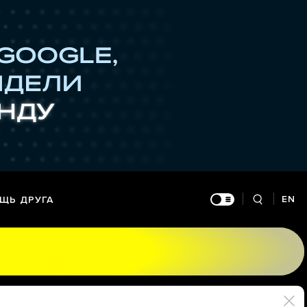
EN
ЩЬ ДРУГА