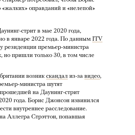
 Стармер потребовал, чтобы Борис
о «жалких» оправданий и «нелепой»
аунинг-стрит в мае 2020 года,
но в январе 2022 года. По данным
ITV
аду резиденции премьер-министра
, но пришли только 30, в том числе
обритании возник
скандал
из-за
видео
,
ремьер-министра шутят
 прошедшей на Даунинг-стрит
 2020 года. Борис Джонсон извинился
вести внутреннее расследование.
на Аллегра Стрэттон, попавшая