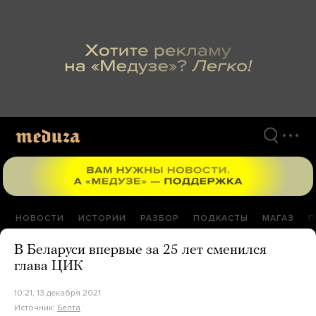
Перейти
к
материалам
НОВОСТИ
ИСТОРИИ
РАЗБОР
ПОДКАСТЫ
МАГАЗ
П
В Беларуси впервые за 25 лет сменился
глава ЦИК
10:21, 13 декабря 2021
Источник:
Белта