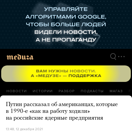
Перейти
к
материалам
НОВОСТИ
ИСТОРИИ
РАЗБОР
ПОДКАСТЫ
МАГАЗ
П
Путин рассказал об американцах, которые
в 1990-е «как на работу ходили»
на российские ядерные предприятия
13:48, 12 декабря 2021