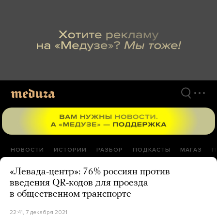
Перейти
к
материалам
НОВОСТИ
ИСТОРИИ
РАЗБОР
ПОДКАСТЫ
МАГАЗ
П
«Левада-центр»: 76% россиян против
введения QR-кодов для проезда
в общественном транспорте
22:41, 7 декабря 2021