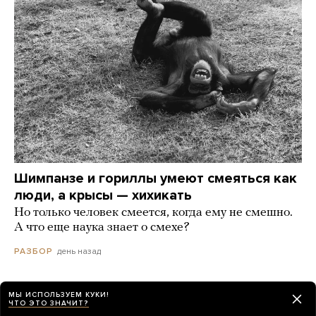
Шимпанзе и гориллы умеют смеяться как
люди, а крысы — хихикать
Но только человек смеется, когда ему не смешно.
А что еще наука знает о смехе?
день назад
РАЗБОР
МЫ ИСПОЛЬЗУЕМ КУКИ!
ЧТО ЭТО ЗНАЧИТ?