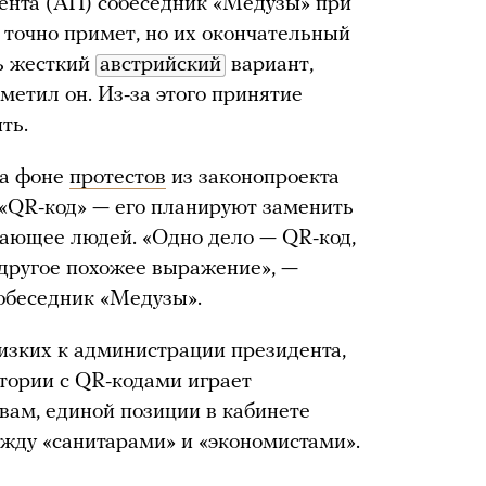
ента (АП) собеседник «Медузы» при
 точно примет, но их окончательный
ть жесткий
австрийский
вариант,
тметил он. Из-за этого принятие
ть.
на фоне
протестов
из законопроекта
 «QR-код» — его планируют заменить
жающее людей. «Одно дело — QR-код,
 другое похожее выражение», —
обеседник «Медузы».
изких к администрации президента,
стории с QR-кодами играет
овам, единой позиции в кабинете
ежду «санитарами» и «экономистами».