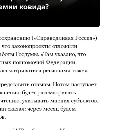
демии ковида?
оохранению («Справедливая Россия»)
 что законопроекты отложили
аботы Госдумы: «Там указано, что
стных полномочий Федерации
ассматриваться регионами тоже».
редставить отзывы. Потом наступает
хранению будет рассматривать
 чтению, учитывать мнения субъектов.
ин сказал: через месяц будем
ов.