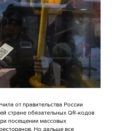
чила от правительства России
сей стране обязательных QR-кодов
 при посещении массовых
 ресторанов. Но дальше все