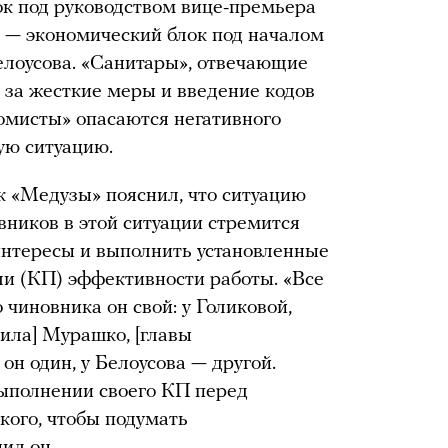
ок под руководством вице-премьера
 — экономический блок под началом
елоусова. «Санитары», отвечающие
 за жесткие меры и введение кодов
омисты» опасаются негативного
ую ситуацию.
к «Медузы» пояснил, что ситуацию
вников в этой ситуации стремится
интересы и выполнить установленные
и (КП) эффективности работы. «Все
чиновника он свой: у Голиковой,
ила] Мурашко, [главы
н один, у Белоусова — другой.
выполнении своего КП перед
кого, чтобы подумать