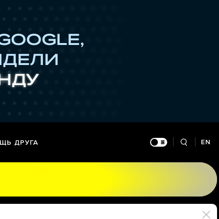
EN
ЩЬ ДРУГА