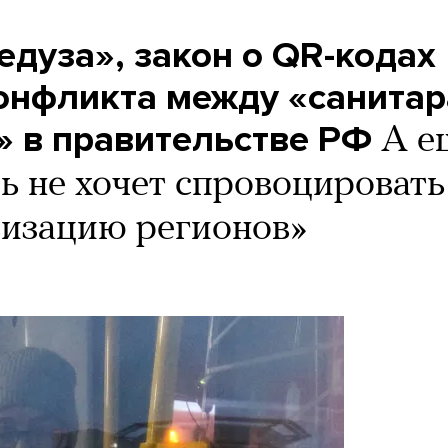
дуза», закон о QR-кодах
конфликта между «санита
» в правительстве РФ
А е
ь не хочет спровоцировать
визацию регионов»