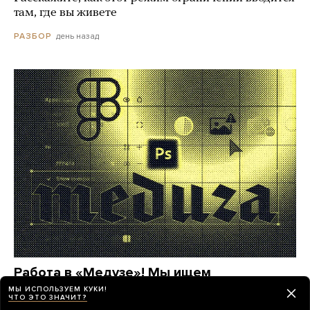
там, где вы живете
день назад
РАЗБОР
Работа в «Медузе»! Мы ищем
фоторедактора
МЫ ИСПОЛЬЗУЕМ КУКИ!
ЧТО ЭТО ЗНАЧИТ?