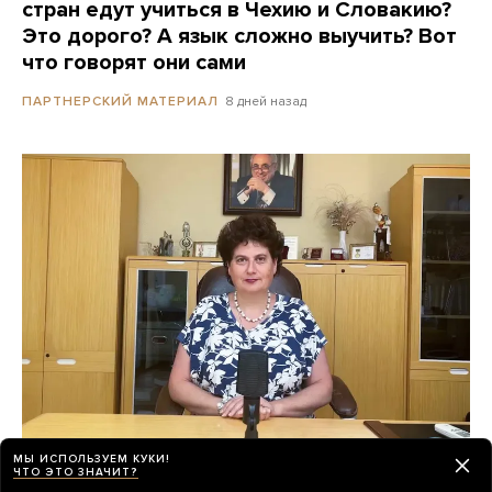
стран едут учиться в Чехию и Словакию?
Это дорого? А язык сложно выучить? Вот
что говорят они сами
8 дней назад
ПАРТНЕРСКИЙ МАТЕРИАЛ
МЫ ИСПОЛЬЗУЕМ КУКИ!
«Психиатрия возвращается в темные
ЧТО ЭТО ЗНАЧИТ?