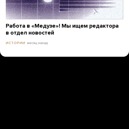
Работа в «Медузе»! Мы ищем редактора
в отдел новостей
месяц назад
ИСТОРИИ