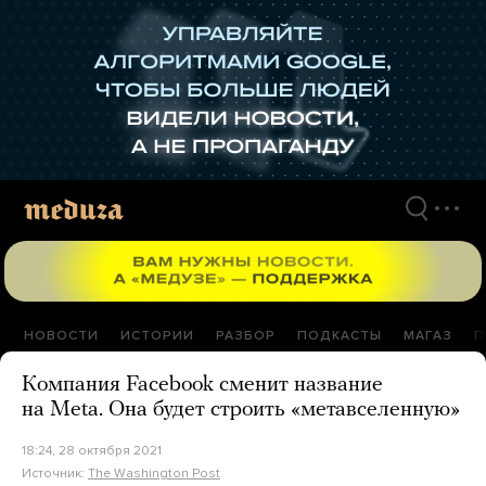
Перейти
к
материалам
НОВОСТИ
ИСТОРИИ
РАЗБОР
ПОДКАСТЫ
МАГАЗ
П
Компания Facebook сменит название
на Meta. Она будет строить «метавселенную»
18:24, 28 октября 2021
Источник:
The Washington Post