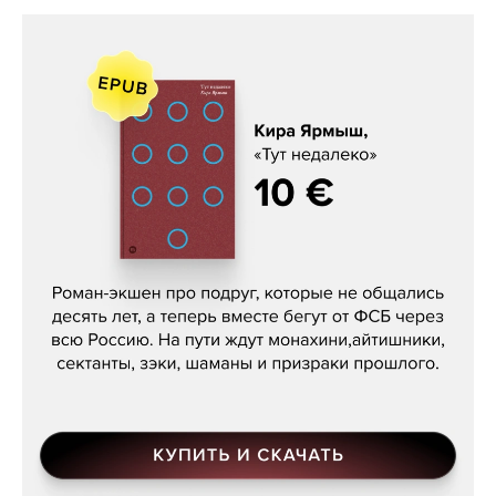
Кира Ярмыш, «Тут недалеко»