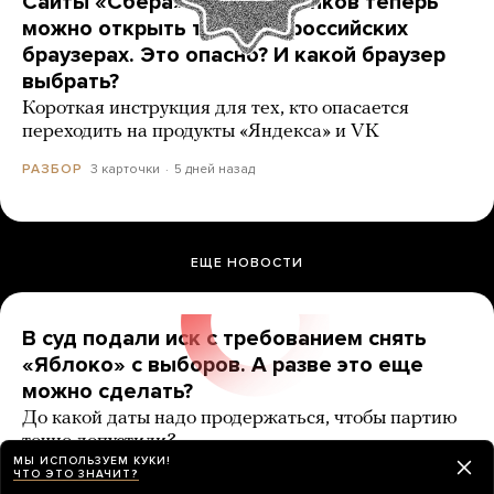
Сайты «Сбера» и других банков теперь
можно открыть только в российских
браузерах. Это опасно? И какой браузер
выбрать?
Короткая инструкция для тех, кто опасается
переходить на продукты «Яндекса» и VK
3 карточки
5 дней назад
РАЗБОР
ЕЩЕ НОВОСТИ
В суд подали иск с требованием снять
«Яблоко» с выборов. А разве это еще
можно сделать?
До какой даты надо продержаться, чтобы партию
точно допустили?
МЫ ИСПОЛЬЗУЕМ КУКИ!
ЧТО ЭТО ЗНАЧИТ?
7 карточек
3 дня назад
РАЗБОР