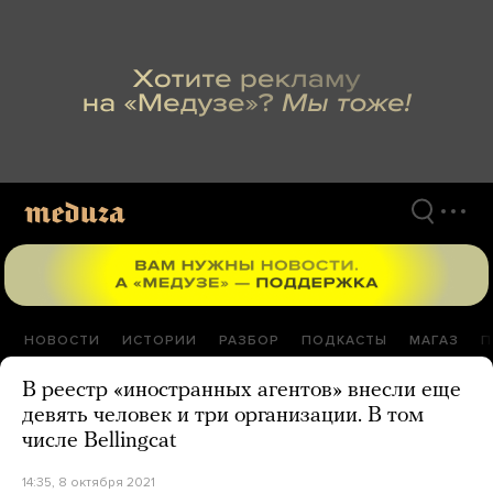
Перейти
к
материалам
НОВОСТИ
ИСТОРИИ
РАЗБОР
ПОДКАСТЫ
МАГАЗ
П
В реестр «иностранных агентов» внесли еще
девять человек и три организации. В том
числе Bellingcat
14:35, 8 октября 2021