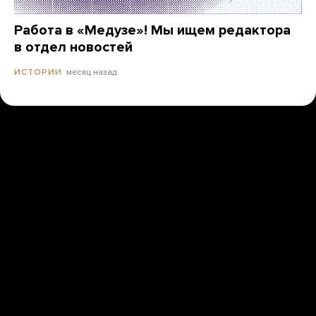
Работа в «Медузе»! Мы ищем редактора
в отдел новостей
месяц назад
ИСТОРИИ