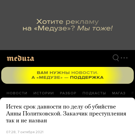
Перейти
к
материалам
НОВОСТИ
ИСТОРИИ
РАЗБОР
ПОДКАСТЫ
МАГАЗ
П
Истек срок давности по делу об убийстве
Анны Политковской. Заказчик преступления
так и не назван
07:28, 7 октября 2021