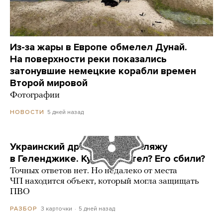
Из-за жары в Европе обмелел Дунай.
На поверхности реки показались
затонувшие немецкие корабли времен
Второй мировой
Фотографии
5 дней назад
НОВОСТИ
Украинский дрон попал по пляжу
в Геленджике. Куда он летел? Его сбили?
Точных ответов нет. Но недалеко от места
ЧП находится объект, который могла защищать
ПВО
3 карточки
5 дней назад
РАЗБОР