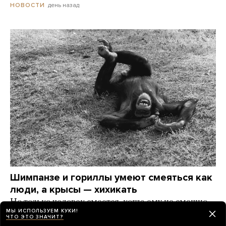
день назад
НОВОСТИ
Шимпанзе и гориллы умеют смеяться как
люди, а крысы — хихикать
Но только человек смеется, когда ему не смешно.
МЫ ИСПОЛЬЗУЕМ КУКИ!
А что еще наука знает о смехе?
ЧТО ЭТО ЗНАЧИТ?