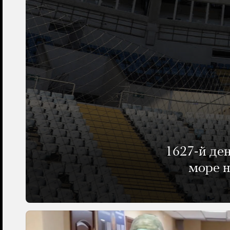
1627-й де
море н