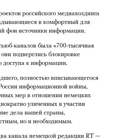
роектов российского медиахолдинга
ладывающиеся в комфортный для
й фон источники информации.
тьюб-каналов была «700-тысячная
 они подверглись блокировке
 доступа к информации.
едшего, полностью вписывающегося
 России информационной войны,
чных мер в отношении немецких
днократно уличенных в участии
ние дела нашей страны,
естным, но и необходимым.
два канала немецкой редакции RT —