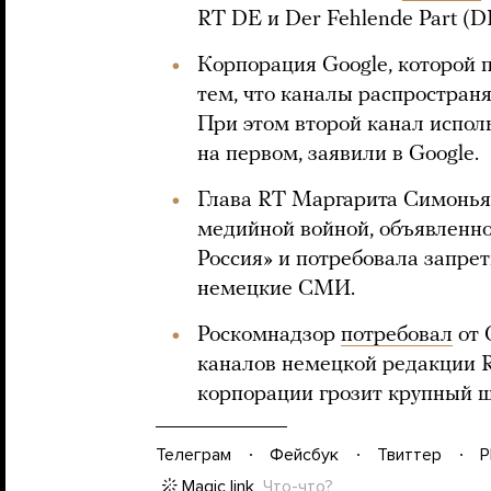
RT DE и Der Fehlende Part (D
Корпорация Google, которой
тем, что каналы распростра
При этом второй канал испол
на первом, заявили в Google.
Глава RT Маргарита Симонья
медийной войной, объявленно
Россия» и потребовала запрет
немецкие СМИ.
Роскомнадзор
потребовал
от 
каналов немецкой редакции RT
корпорации грозит крупный ш
Телеграм
Фейсбук
Твиттер
P
Magic link
Что-что?