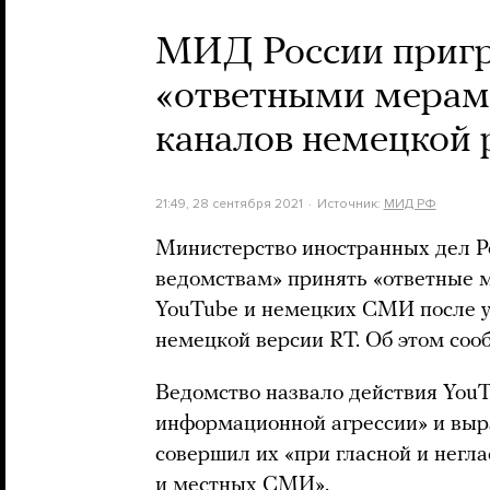
МИД России пригр
«ответными мерами
каналов немецкой 
21:49, 28 сентября 2021
Источник:
МИД РФ
Министерство иностранных дел 
ведомствам» принять «ответные 
YouTube и немецких СМИ после у
немецкой версии RT. Об этом соо
Ведомство назвало действия You
информационной агрессии» и выра
совершил их «при гласной и негл
и местных СМИ».