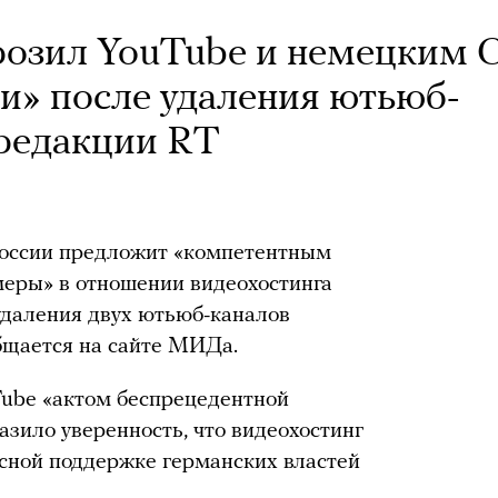
озил YouTube и немецким
» после удаления ютьюб-
редакции RT
России предложит «компетентным
меры» в отношении видеохостинга
даления двух ютьюб-каналов
бщается на сайте МИДа.
Tube «актом беспрецедентной
зило уверенность, что видеохостинг
асной поддержке германских властей