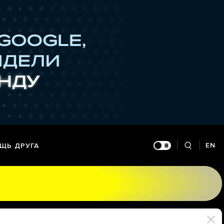
EN
ЩЬ ДРУГА