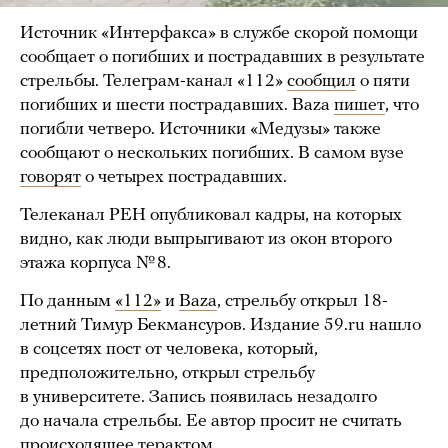
Источник «Интерфакса» в службе скорой помощи
сообщает о погибших и пострадавших в результате
стрельбы. Телеграм-канал «112»
сообщил
о пяти
погибших и шести пострадавших. Baza
пишет
, что
погибли четверо. Источники «Медузы» также
сообщают о нескольких погибших. В самом вузе
говорят
о четырех пострадавших.
Телеканал РЕН опубликовал кадры, на которых
видно, как люди выпрыгивают из окон второго
этажа корпуса № 8.
По данным
«112»
и
Baza
, стрельбу открыл 18-
летний Тимур Бекмансуров. Издание 59.ru нашло
в соцсетях пост от человека, который,
предположительно, открыл стрельбу
в университете. Запись появилась незадолго
до начала стрельбы. Ее автор просит не считать
происходящее терактом.