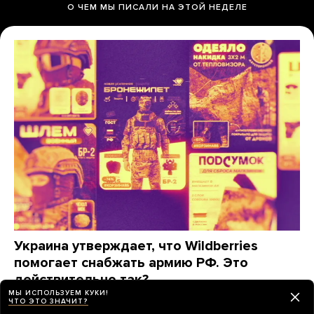
О ЧЕМ МЫ ПИСАЛИ НА ЭТОЙ НЕДЕЛЕ
Украина утверждает, что Wildberries
помогает снабжать армию РФ. Это
действительно так?
МЫ ИСПОЛЬЗУЕМ КУКИ!
«Медуза» изучила, какие товары заказывают для
ЧТО ЭТО ЗНАЧИТ?
фронта на маркетплейсах (спойлер: даже