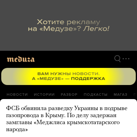
Перейти
к
материалам
НОВОСТИ
ИСТОРИИ
РАЗБОР
ПОДКАСТЫ
МАГАЗ
П
ФСБ обвинила разведку Украины в подрыве
газопровода в Крыму. По делу задержан
замглавы «Меджлиса крымскотатарского
народа»