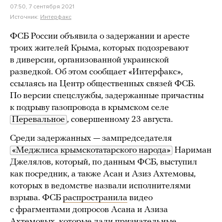
07:50, 7 сентября 2021
Источник:
Интерфакс
ФСБ России объявила о задержании и аресте
троих жителей Крыма, которых подозревают
в диверсии, организованной украинской
разведкой. Об этом сообщает «Интерфакс»,
ссылаясь на Центр общественных связей ФСБ.
По версии спецслужбы, задержанные причастны
к подрыву газопровода в крымском селе
Перевальное
, совершенному 23 августа.
Среди задержанных — зампредседателя
«Меджлиса крымскотатарского народа»
Нариман
Джелялов, который, по данным ФСБ, выступил
как посредник, а также Асан и Азиз Ахтемовы,
которых в ведомстве назвали исполнителями
взрыва. ФСБ
распространила
видео
с фрагментами допросов Асана и Азиза
Ахтемовых, которые дали признательные