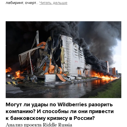
лабиринт, очерт…
Читать дальше
Martin Meissner / AP / Scanpix / LETA
Могут ли удары по Wildberries разорить
компанию? И способны ли они привести
к банковскому кризису в России?
Анализ проекта Riddle Russia