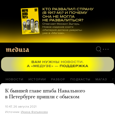
Перейти
к
материалам
НОВОСТИ
ИСТОРИИ
РАЗБОР
ПОДКАСТЫ
МАГАЗ
П
К бывшей главе штаба Навального
в Петербурге пришли с обыском
10:47, 26 августа 2021
Источник:
Ирина Фатьянова