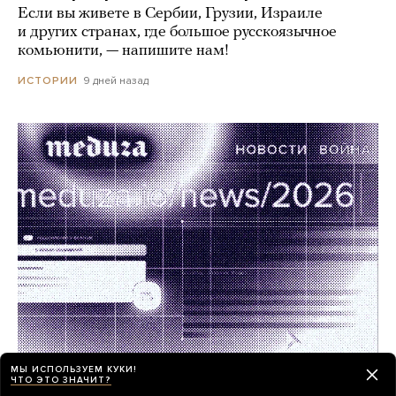
Если вы живете в Сербии, Грузии, Израиле
и других странах, где большое русскоязычное
комьюнити, — напишите нам!
9 дней назад
ИСТОРИИ
МЫ ИСПОЛЬЗУЕМ КУКИ!
Работа в «Медузе»! Мы ищем редактора
ЧТО ЭТО ЗНАЧИТ?