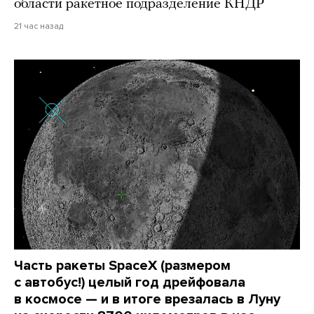
области ракетное подразделение КНДР
21 час назад
Часть ракеты SpaceX (размером
с автобус!) целый год дрейфовала
в космосе — и в итоге врезалась в Луну